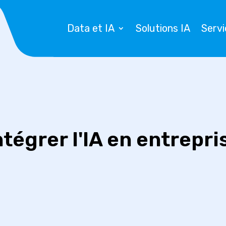
Data et IA
Solutions IA
Servi
ntégrer l'IA en entrepri